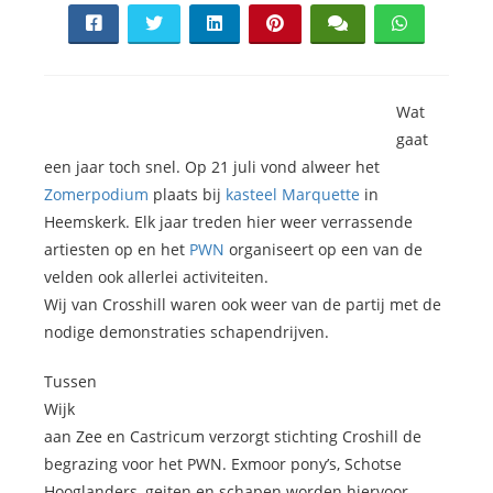
s kan de
e niet
oneren.
ieken
Wat
gaat
ische
een jaar toch snel. Op 21 juli vond alweer het
s worden
Zomerpodium
plaats bij
kasteel Marquette
in
kt om
Heemskerk. Elk jaar treden hier weer verrassende
em
tie te
artiesten op en het
PWN
organiseert op een van de
elen over
velden ook allerlei activiteiten.
drag van
Wij van Crosshill waren ook weer van de partij met de
zoeker op
nodige demonstraties schapendrijven.
site.
Tussen
ing
Wijk
ingcookies
aan Zee en Castricum verzorgt stichting Croshill de
 gebruikt
begrazing voor het PWN. Exmoor pony’s, Schotse
oekers te
Hooglanders, geiten en schapen worden hiervoor