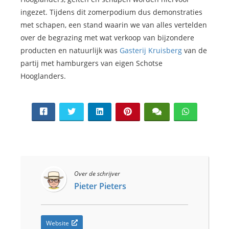
 op de
ingezet. Tijdens dit zomerpodium dus demonstraties
e. Hierdoor
met schapen, een stand waarin we van alles vertelden
 website-
over de begrazing met wat verkoop van bijzondere
ren
producten en natuurlijk was
Gasterij Kruisberg
van de
nte
partij met hamburgers van eigen Schotse
enties
Hooglanders.
gebaseerd
 gedrag van
ezoeker.
uren
Over de schrijver
Pieter Pieters
Website