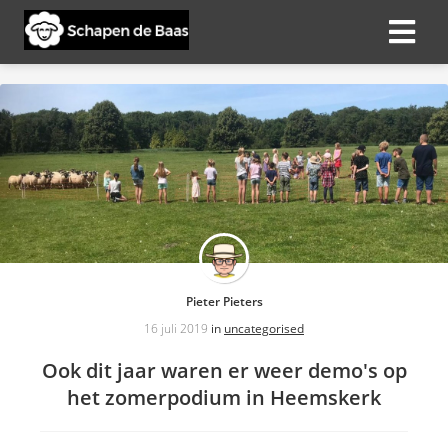
ngen
 policy
oneel
onele
s zijn
Pieter Pieters
kelijk om
16 juli 2019
in
uncategorised
bsite te
ken. Ze
Ook dit jaar waren er weer demo's op
 gebruikt
het zomerpodium in Heemskerk
asisfuncties
der deze