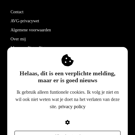
Contact
AVG-privacywet
Algemene voorwaarden
Over mij
Meer van Pieter Pieters
PIETER PIETERS
Helaas, dit is een verplichte melding,
maar er is goed nieuws
Dorpsstraat 212
1721BV
Broek op Langedijk
Ik gebruik alleen funtionele cookies. Ik volg je niet en
wil ook niet weten wat je doet na het verlaten van deze
0628 9495 22
site.
privacy policy
mail@pieterpieters.nl
KvK nummer: 37097603
BTW nummer: NL001509748B04