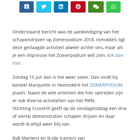
s kan de
e niet
oneren.
ieken
Onderstaand bericht was de aankondiging van het
schapendrijven op Zomerpodium 2018. Inmiddels ligt
ische
deze geslaagde activiteit alweer achter ons, maar als
s worden
je een impressie het Zomerpodium wilt zien,
klik dan
kt om
hier
.
em
tie te
Zondag 15 juli dan is het weer zover. Dan vindt bij
elen over
kasteel Marquette in Heemskerk het
ZOMERPODIUM
drag van
plaats. Naast de vele artiesten die hier optreden zijn
zoeker op
er ook diverse activiteiten van het PWN.
site.
Stichting Crosshill geeft op de zondagmiddag een drie
ing
of viertal demonstraties schapen drijven en daar
ingcookies
wordt ik altijd weer blij van.
 gebruikt
Rob Martens en ik (de trainers van
oekers te