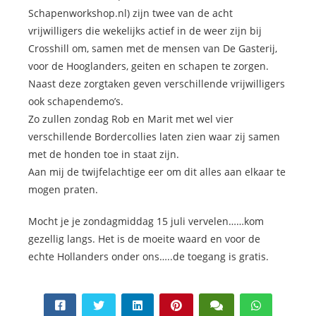
 op de
Schapenworkshop.nl) zijn twee van de acht
e. Hierdoor
vrijwilligers die wekelijks actief in de weer zijn bij
 website-
Crosshill om, samen met de mensen van De Gasterij,
ren
voor de Hooglanders, geiten en schapen te zorgen.
nte
Naast deze zorgtaken geven verschillende vrijwilligers
enties
ook schapendemo’s.
gebaseerd
Zo zullen zondag Rob en Marit met wel vier
 gedrag van
verschillende Bordercollies laten zien waar zij samen
ezoeker.
met de honden toe in staat zijn.
Aan mij de twijfelachtige eer om dit alles aan elkaar te
mogen praten.
uren
Mocht je je zondagmiddag 15 juli vervelen……kom
gezellig langs. Het is de moeite waard en voor de
echte Hollanders onder ons…..de toegang is gratis.