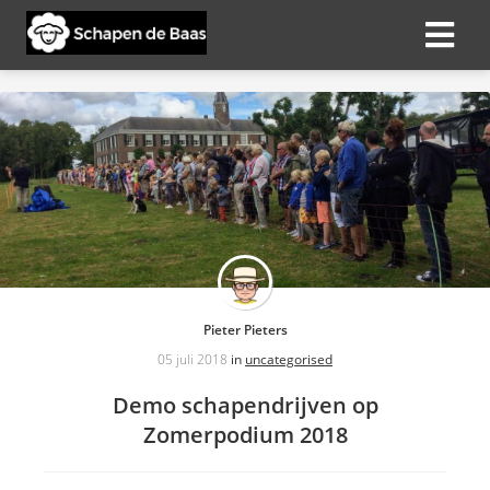
ngen
 policy
oneel
onele
s zijn
Pieter Pieters
kelijk om
05 juli 2018
in
uncategorised
bsite te
ken. Ze
Demo schapendrijven op
 gebruikt
Zomerpodium 2018
asisfuncties
der deze